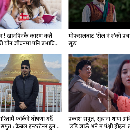
न ! खानपिनकै कारण कतै
मोफसलबाट ‘रोल नं १’को प्रच
ो यौन जीवनमा पनि प्रभावित
सुरु
हेको छैन ?
ितामै फर्किने घोषणा गर्दै
प्रकाश सपुत, सुहाना थापा अ
 सपुत : केबल इन्टरटेनर हुन
‘उडि जाऊँ भने म पंक्षी होइन’ 