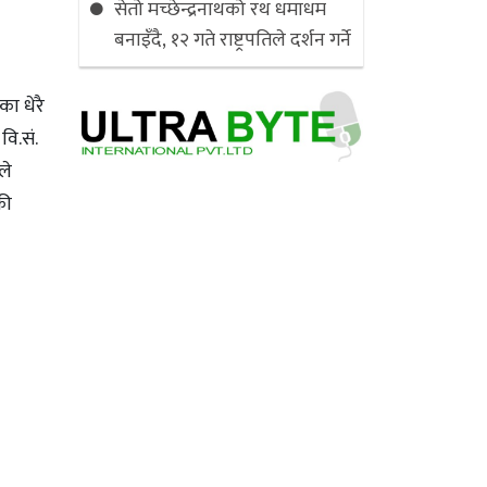
सेतो मच्छेन्द्रनाथको रथ धमाधम
बनाइँदै, १२ गते राष्ट्रपतिले दर्शन गर्ने
ा धेरै
ि.सं.
ले
की