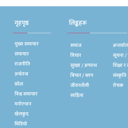
लोभलाग्दो भ्यूज
गृहपृष्ठ
लिङ्कहरू
मुख्य समाचार
समाज
अन्तर्वार्त
समाचार
विचार
सूचना / 
राजनीति
सुरक्षा / अपराध
शिक्षा र 
अर्थतन्त्र
बिचार / ब्लग
संस्कृति
प्रदेश
जीवनशैली
रोचक
विश्व समाचार
साहित्य
मनोरन्जन
खेलकुद
भिडियो