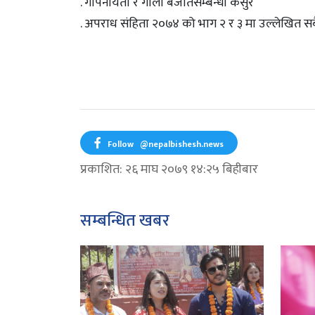
. गोपनीयता र गाली बेजतिसम्बन्धी कसुर
. अपराध संहिता २०७४ को भाग २ र ३ मा उल्लेखित स
Follow
@nepalbishesh.news
प्रकाशित: २६ माघ २०७९ १४:२५ बिहीबार
सम्बन्धित खबर