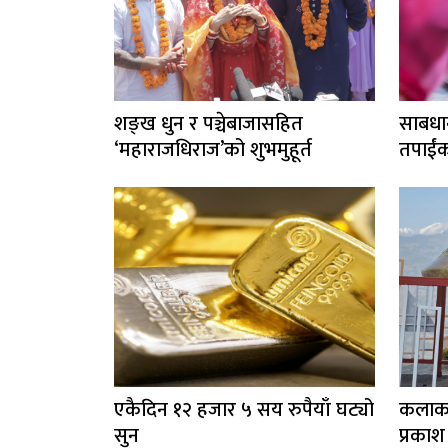
शङ्ख धुन र पञ्चेबाजासहित
साबधा
‘महाराजधिराज’को शुभमुहूर्त
तपाईंक
त भइर
एकैदिन १२ हजार ५ सय रुपैयाँ घट्यो
कलाकार
सुन
प्रकाश