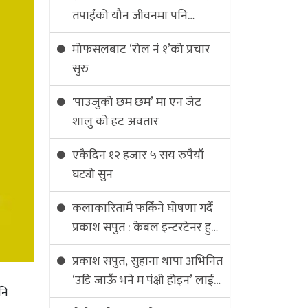
तपाईंको यौन जीवनमा पनि
प्रभावित त भइरहेको छैन ?
मोफसलबाट ‘रोल नं १’को प्रचार
सुरु
'पाउजुको छम छम’ मा एन जेट
शालु को हट अवतार
एकैदिन १२ हजार ५ सय रुपैयाँ
घट्यो सुन
कलाकारितामै फर्किने घोषणा गर्दै
प्रकाश सपुत : केबल इन्टरटेनर हुन
चाहन्छु
प्रकाश सपुत, सुहाना थापा अभिनित
‘उडि जाऊँ भने म पंक्षी होइन’ लाई
नि
लोभलाग्दो भ्यूज