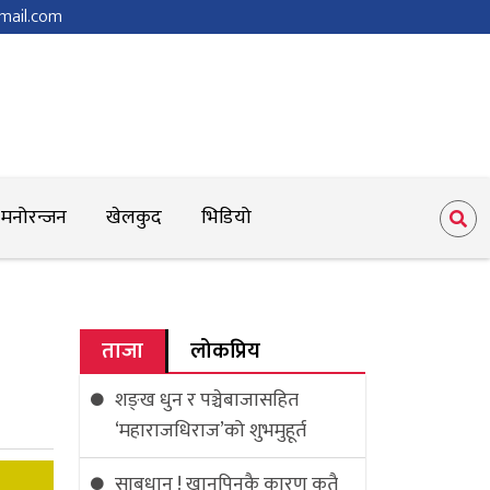
mail.com
मनोरन्जन
खेलकुद
भिडियो
ताजा
लोकप्रिय
शङ्ख धुन र पञ्चेबाजासहित
‘महाराजधिराज’को शुभमुहूर्त
साबधान ! खानपिनकै कारण कतै