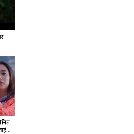
ार
भिनित
लाई