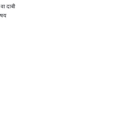
हक वा दाबी
 विषय