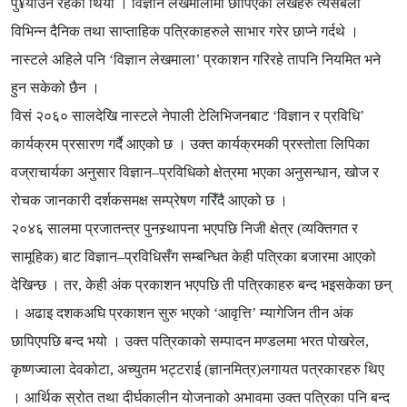
पु¥याउने रहेको थियो । विज्ञान लेखमालामा छापिएका लेखहरु त्यसबेला
विभिन्न दैनिक तथा साप्ताहिक पत्रिकाहरुले साभार गरेर छाप्ने गर्दथे ।
नास्टले अहिले पनि ‘विज्ञान लेखमाला’ प्रकाशन गरिरहे तापनि नियमित भने
हुन सकेको छैन ।
विसं २०६० सालदेखि नास्टले नेपाली टेलिभिजनबाट ‘विज्ञान र प्रविधि’
कार्यक्रम प्रसारण गर्दै आएको छ । उक्त कार्यक्रमकी प्रस्तोता लिपिका
वज्राचार्यका अनुसार विज्ञान–प्रविधिको क्षेत्रमा भएका अनुसन्धान, खोज र
रोचक जानकारी दर्शकसमक्ष सम्प्रेषण गरिँदै आएको छ ।
२०४६ सालमा प्रजातन्त्र पुनस्र्थापना भएपछि निजी क्षेत्र (व्यक्तिगत र
सामूहिक) बाट विज्ञान–प्रविधिसँग सम्बन्धित केही पत्रिका बजारमा आएको
देखिन्छ । तर, केही अंक प्रकाशन भएपछि ती पत्रिकाहरु बन्द भइसकेका छन्
। अढाइ दशकअघि प्रकाशन सुरु भएको ‘आवृत्ति’ म्यागेजिन तीन अंक
छापिएपछि बन्द भयो । उक्त पत्रिकाको सम्पादन मण्डलमा भरत पोखरेल,
कृष्णज्वाला देवकोटा, अच्युतम भट्टराई (ज्ञानमित्र)लगायत पत्रकारहरु थिए
। आर्थिक स्रोत तथा दीर्घकालीन योजनाको अभावमा उक्त पत्रिका पनि बन्द