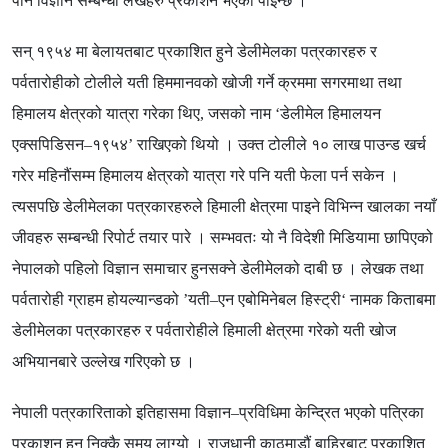
पनि विज्ञान सम्बन्धी लेखहरु प्रकाशन भएको पाइन्छ ।
सन् १९५४ मा बेलायतबाट प्रकाशित हुने डेलीमेलका पत्रकारहरु र
पर्वतारोहीको टोलीले यती हिममानवको खोजी गर्ने क्रममा सगरमाथा तथा
हिमालय क्षेत्रको यात्रा गरेका थिए
,
जसको नाम
‘
डेलीमेल हिमालयन
एक्सपिडिसन
–
१९५४
’
राखिएको थियो । उक्त टोलीले १० लाख पाउन्ड खर्च
गरेर महिनौंसम्म हिमालय क्षेत्रको यात्रा गरे पनि यती फेला पर्न सकेन ।
त्यसपछि डेलीमेलका पत्रकारहरुले हिमाली क्षेत्रमा पाइने विभिन्न खालका नयाँ
जीवहरु सम्बन्धी रिपोर्ट तयार पारे । सम्भवतः यो नै विदेशी मिडियामा छापिएको
नेपालको पहिलो विज्ञान समाचार हुनसक्ने डेलीमेलको दाबी छ । लेखक तथा
पर्वतारोही ग्राहम होयल्यान्डको
’
यती
–
एन एबोमिनेबल हिस्ट्री
‘
नामक किताबमा
डेलीमेलका पत्रकारहरु र पर्वतारोहीले हिमाली क्षेत्रमा गरेको यती खोज
अभियानबारे उल्लेख गरिएको छ ।
नेपाली पत्रकारिताको इतिहासमा विज्ञान
–
प्रविधिमा केन्द्रित भएको पत्रिका
प्रकाशन हुन निक्कै समय लाग्यो । राजधानी काठमाडौं बाहिरबाट प्रकाशित