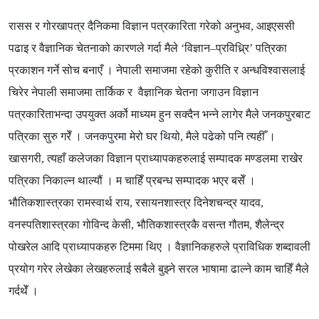
रासस र गोरखापत्र दैनिकमा विज्ञान पत्रकारिता गरेको अनुभव
,
आइएससी
पढाइ र वैज्ञानिक चेतनाको कारणले गर्दा मैले
‘
विज्ञान
–
प्रविध्र्रि
’
पत्रिका
प्रकाशन गर्ने सोच बनाएँ । नेपाली समाजमा रहेको कुरीति र अन्धविश्वासलाई
चिरेर नेपाली समाजमा तार्किक र
वैज्ञानिक चेतना जगाउन विज्ञान
पत्रकारिताभन्दा उपयुक्त अर्को माध्यम हुन सक्दैन भन्ने लागेर मैले जनकपुरबाट
पत्रिका सुरु गरेँ । जनकपुरमा मेरो घर थियो
,
मैले पढेको पनि त्यहीँ ।
खासगरी
,
त्यहाँ कलेजका विज्ञान प्राध्यापकहरुलाई सम्पादक मण्डलमा राखेर
पत्रिका निकाल्न थाल्यौं । म चाहिँ प्रबन्ध सम्पादक भएर बसेँ ।
भौतिकशास्त्रका रामस्वार्थ राय
,
रसायनशास्त्र दिनेशचन्द्र यादव
,
वनस्पतिशास्त्रका गोविन्द केसी
,
भौतिकशास्त्रकै वसन्त गौतम
,
शैलेन्द्र
पोखरेल आदि प्राध्यापकहरु टिममा थिए । वैज्ञानिकहरुले प्राविधिक शब्दावली
प्रयोग गरेर लेखेका लेखहरुलाई सबैले बुझ्ने सरल भाषामा ढाल्ने काम चाहिँ मैले
गर्दथेँ ।