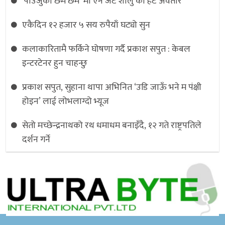
'पाउजुको छम छम’ मा एन जेट शालु को हट अवतार
एकैदिन १२ हजार ५ सय रुपैयाँ घट्यो सुन
कलाकारितामै फर्किने घोषणा गर्दै प्रकाश सपुत : केबल
इन्टरटेनर हुन चाहन्छु
प्रकाश सपुत, सुहाना थापा अभिनित ‘उडि जाऊँ भने म पंक्षी
होइन’ लाई लोभलाग्दो भ्यूज
सेतो मच्छेन्द्रनाथको रथ धमाधम बनाइँदै, १२ गते राष्ट्रपतिले
दर्शन गर्ने