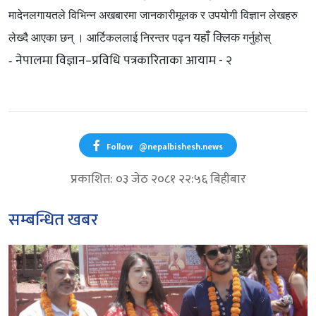
मादेनलगायतले विभिन्न अखबारमा जानकारीमूलक र उपयोगी विज्ञान लेखहरु
यहाँ क्लिक
लेख्दै आएका छन् । आर्टिकललाई निरन्तर पढ्न
गर्नुहोस्
नेपालमा विज्ञान–प्रविधि पत्रकारिताका आयाम - २
-
Follow
@nepalbishesh.news
प्रकाशित: ०३ जेठ २०८१ २२:५६ बिहीबार
सम्बन्धित खबर