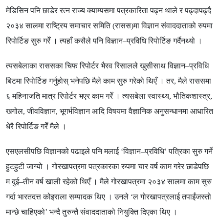
मेडिसिन पनि छाडेर रत्न राज्य क्याम्पसमा पत्रकारिता पढ्न थाले र पढ्दापढ्दै
२०३४ सालमा राष्ट्रिय समाचार समिति
(
रासस
)
मा विज्ञान संवाददाताको रुपमा
रिपोर्टिङ सुरु गरेँ । त्यहाँ कसैले पनि विज्ञान
–
प्रविधि रिपोर्टिङ गर्दैनथ्यो ।
त्यसबेलाका राससका चिफ रिपोर्टर भैरव रिसालले खुसीसाथ विज्ञान
–
प्रविधि
बिटमा रिपोर्टिङ गर्नुहोस् भनेपछि मैले काम सुरु गरेको थिएँ । तर
,
मैले राससमा
६ महिनाजति मात्र रिपोर्टर भएर काम गरेँ । त्यसबेला स्वास्थ्य
,
भौतिकशास्त्र
,
खगोल
,
जीवविज्ञान
,
भूगर्भविज्ञान आदि विषयमा वैज्ञानिक अनुसन्धानमा आधारित
धेरै रिपोर्टिङ गरेँ मैले ।
एसएलसीपछि विज्ञानको पढाइले पनि मलाई
‘
विज्ञान
–
प्रविधि
’
पत्रिका सुरु गर्ने
हुटहुटी जाग्यो । गोरखापत्रमा पत्रकारका रुपमा चार वर्ष काम गरेर छाडेपछि
म दुई
–
तीन वर्ष खाली रहेको थिएँ । मैले गोरखापत्रमा २०३४ सालमा काम सुरु
गर्दा भारतदत्त कोइराला सम्पादक थिए । उनले
‘
ल गोरखापत्रलाई तपाईंजस्तो
मान्छे चाहिएको
’
भन्दै तुरुन्तै संवाददाताको नियुक्ति दिएका थिए ।