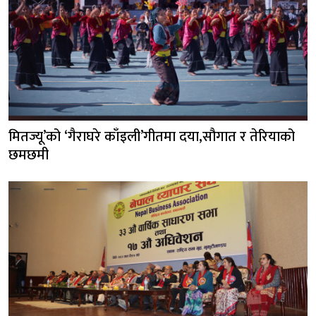
मितज्यू’को ‘गैराघरे काँइली’गीतमा दया,सौगात र तेरियाको
छमछमी