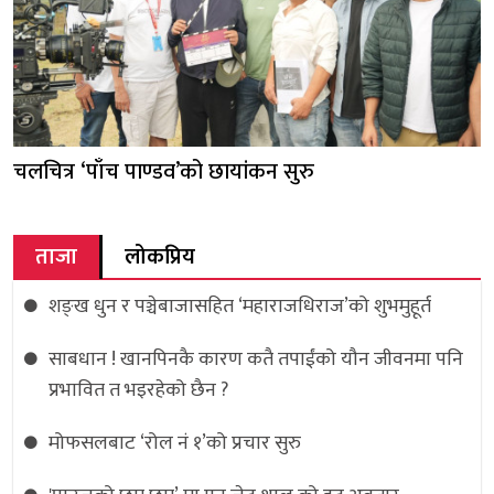
चलचित्र ‘पाँच पाण्डव’को छायांकन सुरु
ताजा
लोकप्रिय
शङ्ख धुन र पञ्चेबाजासहित ‘महाराजधिराज’को शुभमुहूर्त
साबधान ! खानपिनकै कारण कतै तपाईंको यौन जीवनमा पनि
प्रभावित त भइरहेको छैन ?
मोफसलबाट ‘रोल नं १’को प्रचार सुरु