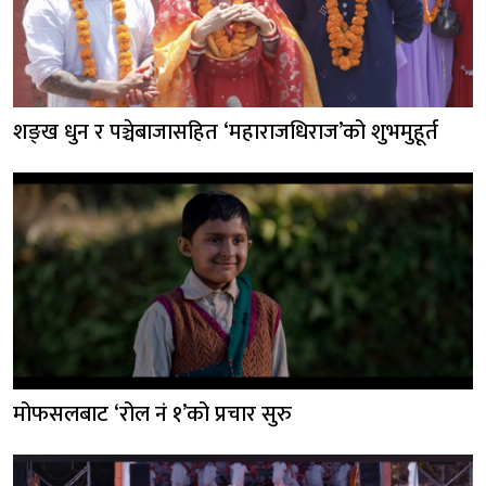
शङ्ख धुन र पञ्चेबाजासहित ‘महाराजधिराज’को शुभमुहूर्त
मोफसलबाट ‘रोल नं १’को प्रचार सुरु