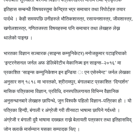
इतिहास सम्बन्धी विषयवस्तुमा केन्द्रित भएर समाचार तथा रिपोर्टहरु तयार
पार्दथे । केही समयपछि उनीहरुले भौतिकशास्त्र
,
रसायनशास्त्र
,
जीवशास्त्र
,
खगोलशास्त्र
,
गणितजस्ता विषयहरुमा पनि समाचार तथा लेखहरु लेख्न
थालेको पाइन्छ ।
भारतका विज्ञान सञ्चारक
(
साइन्स कम्युनिकेटर
)
मनोजकुमार पटाइरियाको
‘
इन्टरनेसनल जर्नल अफ डेलिबेरेटीभ मेकानिज्म इन साइन्स
–
२०१६
’
मा
प्रकाशित
‘
साइन्स कम्युनिकेशन इन इन्डिया ः एन एसेस्मेन्ट
’
जर्नल लेखका
अनुसार सन् १८१८ मा भारतको
,
श्रीरामपुर
,
बंगालबाट प्रकाशित
‘
दिग्दर्शन
’
मासिक पत्रिकामा विज्ञान
,
प्रविधि
,
वनस्पतिलगायत विभिन्न वैज्ञानिक
अनुसन्धानबारे लेखहरु छापिन्थे
,
जुन विश्वकै पहिलो विज्ञान
–
पत्रिका हो । यो
पत्रिका हिन्दी
,
बंगाली र अंग्रेजी गरी तीनवटा भाषामा छापिने गर्दथ्यो ।
अंग्रेजी र बंगाली दुवै भाषामा दख्खल राख्ने बेलायती पत्रकार तथा इतिहासविद्
जोन क्लार्क मार्सम्यान यसका सम्पादक थिए ।