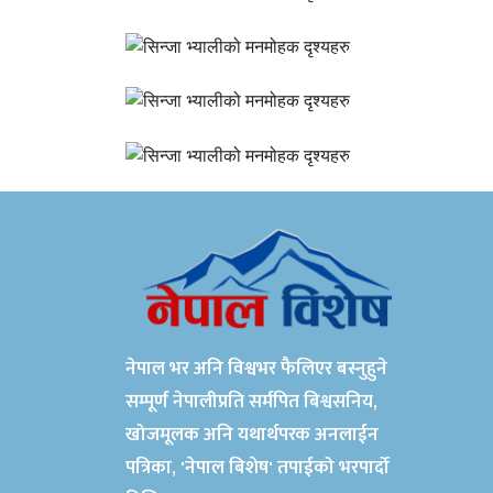
नेपाल भर अनि विश्वभर फैलिएर बस्नुहुने
सम्पूर्ण नेपालीप्रति सर्मपित बिश्वसनिय,
खोजमूलक अनि यथार्थपरक अनलाईन
पत्रिका, 'नेपाल बिशेष' तपाईको भरपार्दो