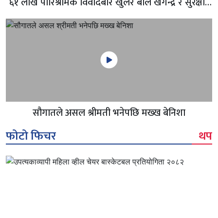
६१ लाख पारिश्रमिक विवादबारे खुलेर बोले खगेन्द्र र सुरक्षा !
ठुलो बजेटमा बन्ने Captain saab
सौगातले असल श्रीमती भनेपछि मख्ख बेनिशा
फोटो फिचर
थप