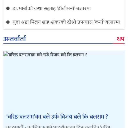
डा. माबोको कथा सङ्ग्रह 'डोलीभर्ना' बजारमा
युवा श्रष्टा मिलन शाह-शंकरको दोश्रो उपन्यास ‘कर्ना’ बजारमा
अन्तर्वार्ता
थप
‘वरिष्ठ बलराम’का बले उर्फ विजय बले कि बलराम ?
काठमाडौं - कात्तिक ६ गते भाइटीकाका दिन चलचित्र ‘वरिष्ठ