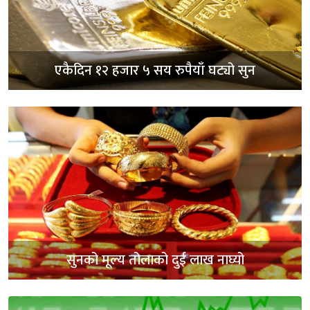
एकैदिन १२ हजार ५ सय रुपैयाँ घट्यो सुन
सुनको मूल्य तोलाको दुई लाख नाघ्यो