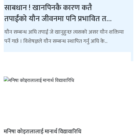
मदिरा सेवनबाहेक यस्ता कारणले पनि बढ्छ
मुखको क्यान्सरको खतरा
काठमाडौं– क्यान्सर किन हुन्छ रु भन्ने प्रश्नको ठ्याक्कै उत्तर
आजसम्म विज्ञानसँग छैन । धेरैलाई लाग्छ, केवल चुरोट, सुर्ती
अथवा गुटखा...
मनिषा कोइरालालाई मानार्थ विद्यावारिधि