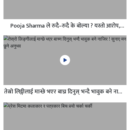
Pooja Sharma ले रुदै–रुदै के बोल्या ? यस्तो आरोप,
पत्रकारहरु नै रिसाए, दीपा श्री हेरेको हेरै
तेस्रो लिङ्गीलाई मान्छे भएर बाच्न दिनुस् भन्दै भावुक बने नाजिर
! सुनाए मन छुने अनुभव