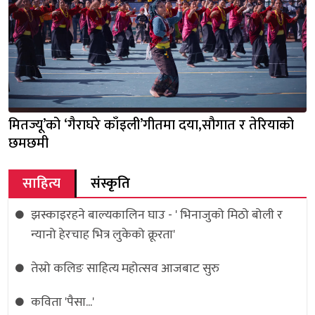
मितज्यू’को ‘गैराघरे काँइली’गीतमा दया,सौगात र तेरियाको
छमछमी
साहित्य
संस्कृति
झस्काइरहने बाल्यकालिन घाउ - ' भिनाजुको मिठो बोली र
न्यानो हेरचाह भित्र लुकेको क्रूरता'
तेस्रो कलिङ साहित्य महोत्सव आजबाट सुरु
कविता 'पैसा...'