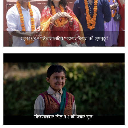
शङ्ख धुन र पञ्चेबाजासहित ‘महाराजधिराज’को शुभमुहूर्त
मोफसलबाट ‘रोल नं १’को प्रचार सुरु