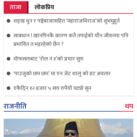
ताजा
लोकप्रिय
शङ्ख धुन र पञ्चेबाजासहित ‘महाराजधिराज’को शुभमुहूर्त
साबधान ! खानपिनकै कारण कतै तपाईंको यौन जीवनमा पनि
प्रभावित त भइरहेको छैन ?
मोफसलबाट ‘रोल नं १’को प्रचार सुरु
'पाउजुको छम छम’ मा एन जेट शालु को हट अवतार
एकैदिन १२ हजार ५ सय रुपैयाँ घट्यो सुन
राजनीति
थप