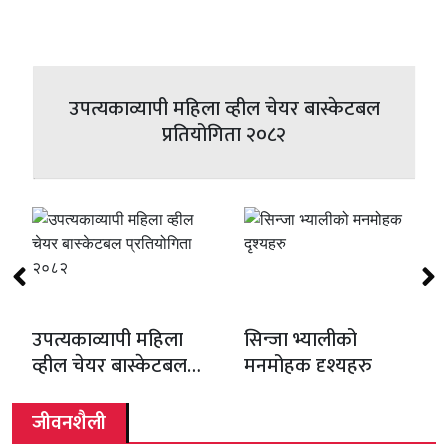
अन्तर्राष्ट्रिय युवा दिवसको अवसरमा राष्ट्रिय युवा
नाडा अटो शोको १६औँ संस्करण : गाडीहरूको
उपत्यकाव्यापी महिला व्हील चेयर बास्केटबल
मिस माल्टाको टोलीलाई विमानस्थलमा भव्य
कानमा खुसुक्क मनोकामना सुनाउने ठाउँ,
सिन्जा भ्यालीको मनमोहक दृश्यहरु
धान राेपाइँ
संघ नेपालको रक्तदान कार्यक्रम - फोटाे फिचर
बिन्दवासिनी शिव मन्दिर - तस्विरहरू
कुम्भ मेला –तस्बिरहरू
स्वागत - फाेटाे फिचर
प्रतियोगिता २०८२
उपत्यकाव्यापी महिला
सिन्जा भ्यालीको
व्हील चेयर बास्केटबल
मनमोहक दृश्यहरु
प्रतियोगिता २०८२
जीवनशैली